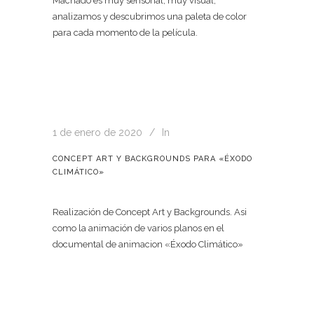
Machado es muy sensorial, muy visual,
analizamos y descubrimos una paleta de color
para cada momento de la película.
1 de enero de 2020
In
CONCEPT ART Y BACKGROUNDS PARA «ÉXODO
CLIMÁTICO»
Realización de Concept Art y Backgrounds. Asi
como la animación de varios planos en el
documental de animacion «Éxodo Climático»