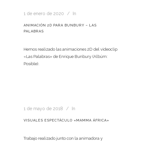
1 de enero de 2020
In
ANIMACIÓN 2D PARA BUNBURY – LAS
PALABRAS
Hemos realizado las animaciones 2D del videoclip
«Las Palabras» de Enrique Bunbury (Albúm:
Posible).
1 de mayo de 2018
In
VISUALES ESPECTÁCULO «MAMMA ÁFRICA»
Trabajo realizado junto con la animadora y